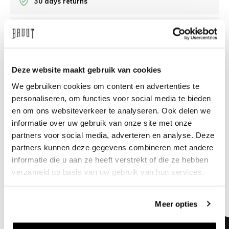
30 days returns
/10 on Feedback Company
Need help?
We're glad to help
Deze website maakt gebruik van cookies
We gebruiken cookies om content en advertenties te
info@bruut.nl
Live chat
Whatsapp
personaliseren, om functies voor social media te bieden
en om ons websiteverkeer te analyseren. Ook delen we
About this product
informatie over uw gebruik van onze site met onze
partners voor social media, adverteren en analyse. Deze
Shipment and returns
partners kunnen deze gegevens combineren met andere
informatie die u aan ze heeft verstrekt of die ze hebben
Related products
verzameld op basis van uw gebruik van hun services.
Meer opties