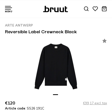
MENU
ARTE ANTWERP
Reversible Label Crewneck Black
€120
€99,17 excl. tax
Article code
: SS26 191C