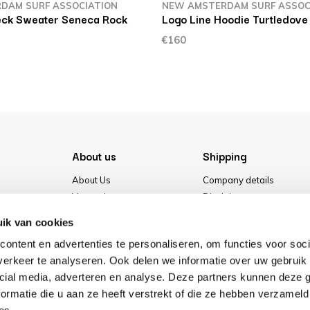
DAM SURF ASSOCIATION
NEW AMSTERDAM SURF ASSOC
ck Sweater Seneca Rock
Logo Line Hoodie Turtledove
€160
About us
Shipping
About Us
Company details
Vacancies
Disclaimer
Media
Terms & conditions
ik van cookies
Our store
Privacy Policy
ontent en advertenties te personaliseren, om functies voor soci
Cookies
erkeer te analyseren. Ook delen we informatie over uw gebruik 
cial media, adverteren en analyse. Deze partners kunnen deze
ormatie die u aan ze heeft verstrekt of die ze hebben verzameld