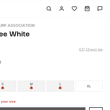
RF ASSOCIATION
Tee White
€37,19 excl. tax
2
S
M
L
XL
 your size.