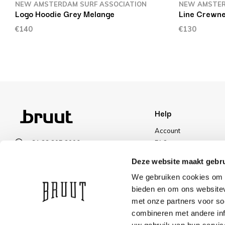
NEW AMSTERDAM SURF ASSOCIATION
NEW AMSTER
Logo Hoodie Grey Melange
Line Crewne
€140
€130
Help
Account
+31 23 205 2006
FAQ
info@bruut.nl
Shipping & Returns
Deze website maakt gebru
Contact form
Payment Methods
We gebruiken cookies om c
Open till 21:00
Shipping
bieden en om ons websitev
VIEW OPENING HOURS
Discount
met onze partners voor so
combineren met andere inf