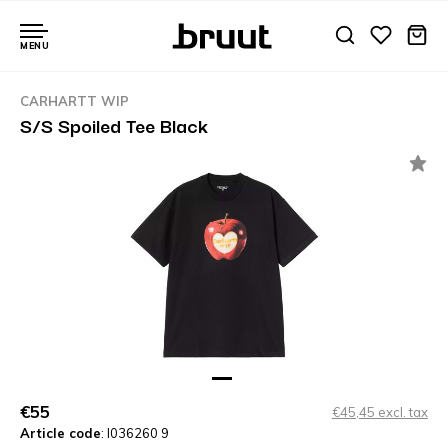
MENU
CARHARTT WIP
S/S Spoiled Tee Black
€55
€45,45 excl. tax
Article code
: I036260 9