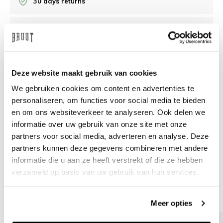
30 days returns
/10 on Feedback Company
Need help?
We're glad to help
Deze website maakt gebruik van cookies
We gebruiken cookies om content en advertenties te
info@bruut.nl
Live chat
Whatsapp
personaliseren, om functies voor social media te bieden
en om ons websiteverkeer te analyseren. Ook delen we
About this product
informatie over uw gebruik van onze site met onze
Shipment and returns
partners voor social media, adverteren en analyse. Deze
partners kunnen deze gegevens combineren met andere
informatie die u aan ze heeft verstrekt of die ze hebben
Related products
verzameld op basis van uw gebruik van hun services.
Meer opties