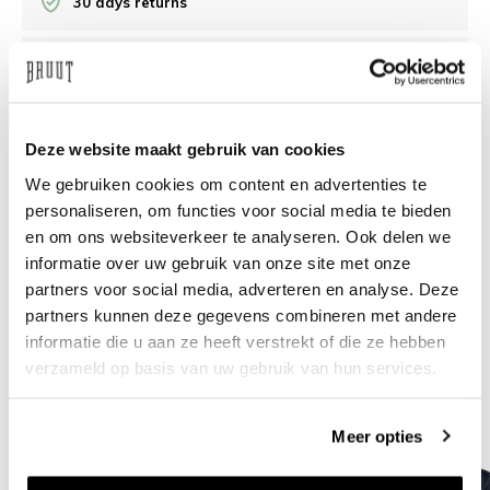
30 days returns
/10 on Feedback Company
Need help?
We're glad to help
Deze website maakt gebruik van cookies
We gebruiken cookies om content en advertenties te
info@bruut.nl
Live chat
Whatsapp
personaliseren, om functies voor social media te bieden
en om ons websiteverkeer te analyseren. Ook delen we
About this product
informatie over uw gebruik van onze site met onze
partners voor social media, adverteren en analyse. Deze
Shipment and returns
partners kunnen deze gegevens combineren met andere
informatie die u aan ze heeft verstrekt of die ze hebben
Related products
verzameld op basis van uw gebruik van hun services.
Meer opties