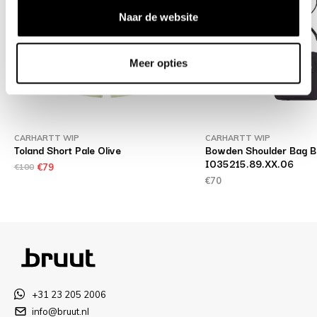
Naar de website
Meer opties
CARHARTT WIP
CARHARTT WIP
Toland Short Pale Olive
Bowden Shoulder Bag B
I035215.89.XX.06
€100
€79
€70
+31 23 205 2006
info@bruut.nl