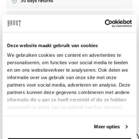
30 days returns
/10 on Feedback Company
Need help?
We're glad to help
Deze website maakt gebruik van cookies
We gebruiken cookies om content en advertenties te
info@bruut.nl
Live chat
Whatsapp
personaliseren, om functies voor social media te bieden
en om ons websiteverkeer te analyseren. Ook delen we
About this product
informatie over uw gebruik van onze site met onze
Shipment and returns
partners voor social media, adverteren en analyse. Deze
partners kunnen deze gegevens combineren met andere
informatie die u aan ze heeft verstrekt of die ze hebben
Related products
verzameld op basis van uw gebruik van hun services.
Meer opties