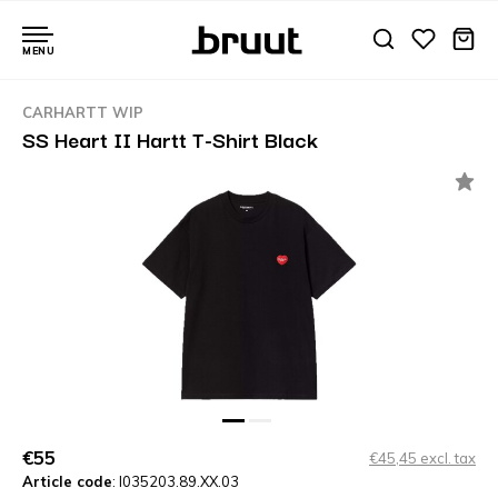
MENU
CARHARTT WIP
SS Heart II Hartt T-Shirt Black
€55
€45,45 excl. tax
Article code
: I035203.89.XX.03