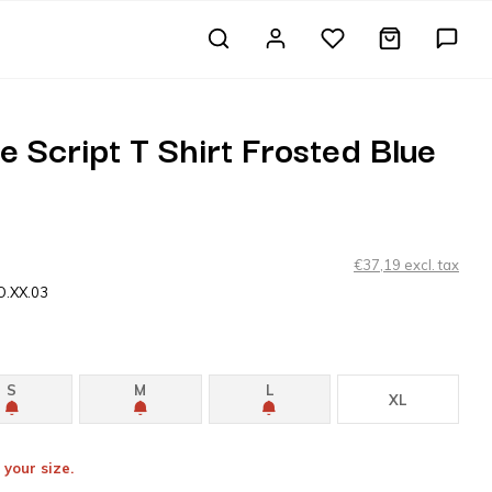
e Script T Shirt Frosted Blue
€37,19 excl. tax
O.XX.03
S
M
L
XL
 your size.