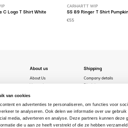
IP
CARHARTT WIP
 C Logo T Shirt White
SS 89 Ringer T Shirt Pumpkin
€55
About us
Shipping
About Us
Company details
Vacancies
Disclaimer
Media
Terms & conditions
ik van cookies
Our store
Privacy Policy
ontent en advertenties te personaliseren, om functies voor soci
Cookies
erkeer te analyseren. Ook delen we informatie over uw gebruik 
cial media, adverteren en analyse. Deze partners kunnen deze
ormatie die u aan ze heeft verstrekt of die ze hebben verzameld