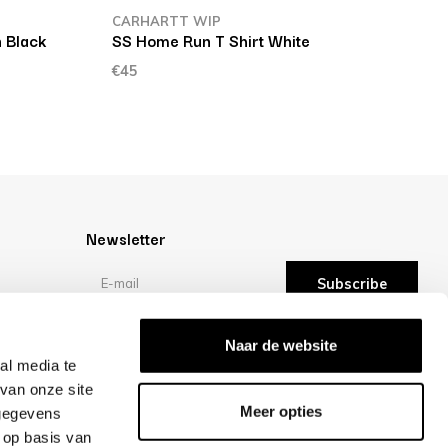
CARHARTT WIP
 Black
SS Home Run T Shirt White
€45
Newsletter
Subscribe
Reviews
Naar de website
al media te
van onze site
/10 -
reviews
Meer opties
 gegevens
 op basis van