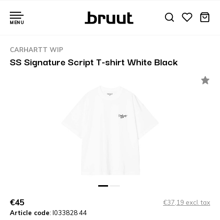
MENU
CARHARTT WIP
SS Signature Script T-shirt White Black
€45
€37,19 excl. tax
Article code
: I033828 44