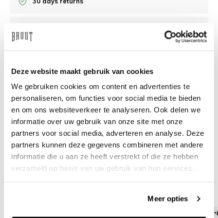
30 days returns
/10 on Feedback Company
Need help?
We're glad to help
Deze website maakt gebruik van cookies
We gebruiken cookies om content en advertenties te
info@bruut.nl
Live chat
Whatsapp
personaliseren, om functies voor social media te bieden
en om ons websiteverkeer te analyseren. Ook delen we
About this product
informatie over uw gebruik van onze site met onze
Shipment and returns
partners voor social media, adverteren en analyse. Deze
partners kunnen deze gegevens combineren met andere
informatie die u aan ze heeft verstrekt of die ze hebben
Related products
verzameld op basis van uw gebruik van hun services.
Meer opties