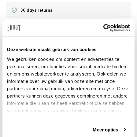
30 days returns
/10 on Feedback Company
Deze website maakt gebruik van cookies
Need help?
We're glad to help
We gebruiken cookies om content en advertenties te
info@bruut.nl
Live chat
Whatsapp
personaliseren, om functies voor social media te bieden
en om ons websiteverkeer te analyseren. Ook delen we
About this product
informatie over uw gebruik van onze site met onze
partners voor social media, adverteren en analyse. Deze
Shipment and returns
partners kunnen deze gegevens combineren met andere
informatie die u aan ze heeft verstrekt of die ze hebben
Related products
verzameld op basis van uw gebruik van hun services.
Meer opties