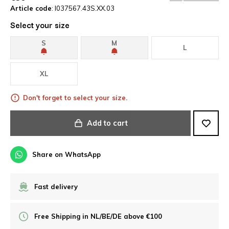
Article code
: I037567.43S.XX.03
Select your size
S
M
L
XL
Don't forget to select your size.
Add to cart
Share on WhatsApp
Fast delivery
Free Shipping in NL/BE/DE above €100