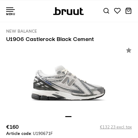
MENU
NEW BALANCE
U1906 Castlerock Black Cement
€160
€132,23 excl. tax
Article code
: U190671F