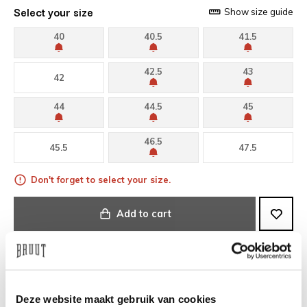
Select your size
Show size guide
40
40.5
41.5
42.5
43
42
44
44.5
45
46.5
45.5
47.5
Don't forget to select your size.
Add to cart
Share on WhatsApp
Deze website maakt gebruik van cookies
Fast delivery