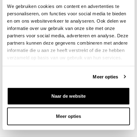
We gebruiken cookies om content en advertenties te
personaliseren, om functies voor social media te bieden
Free Shipping in NL/BE/DE above €100
en om ons websiteverkeer te analyseren. Ook delen we
informatie over uw gebruik van onze site met onze
30 days returns
partners voor social media, adverteren en analyse. Deze
partners kunnen deze gegevens combineren met andere
/10 on Feedback Company
informatie die u aan ze heeft verstrekt of die ze hebben
verzameld op basis van uw gebruik van hun services.
Need help?
We're glad to help
Meer opties
info@bruut.nl
Live chat
Whatsapp
Naar de website
About this product
Shipment and returns
Meer opties