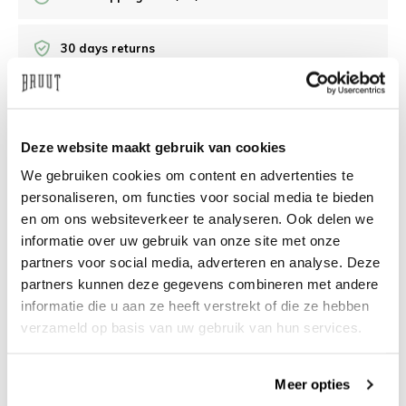
30 days returns
/10 on Feedback Company
Deze website maakt gebruik van cookies
Need help?
We're glad to help
We gebruiken cookies om content en advertenties te
personaliseren, om functies voor social media te bieden
info@bruut.nl
Live chat
Whatsapp
en om ons websiteverkeer te analyseren. Ook delen we
informatie over uw gebruik van onze site met onze
About this product
partners voor social media, adverteren en analyse. Deze
partners kunnen deze gegevens combineren met andere
Shipment and returns
informatie die u aan ze heeft verstrekt of die ze hebben
verzameld op basis van uw gebruik van hun services.
Related products
Meer opties