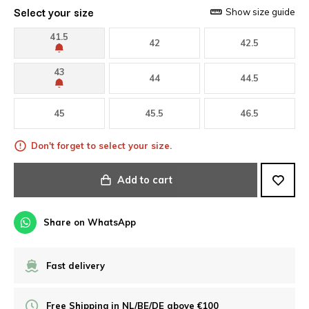
Select your size
Show size guide
41.5
42
42.5
43
44
44.5
45
45.5
46.5
Don't forget to select your size.
Add to cart
Share on WhatsApp
Fast delivery
Free Shipping in NL/BE/DE above €100