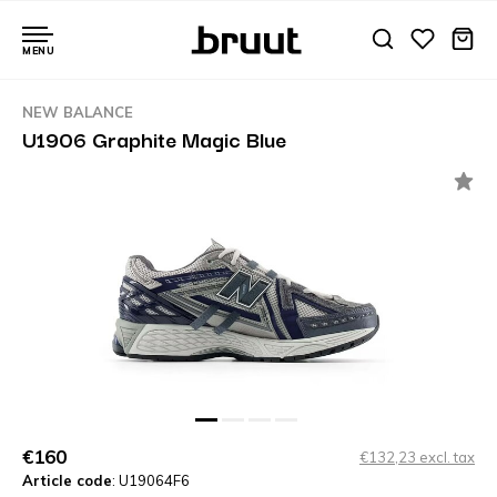
MENU
NEW BALANCE
U1906 Graphite Magic Blue
€160
€132,23 excl. tax
Article code
: U19064F6