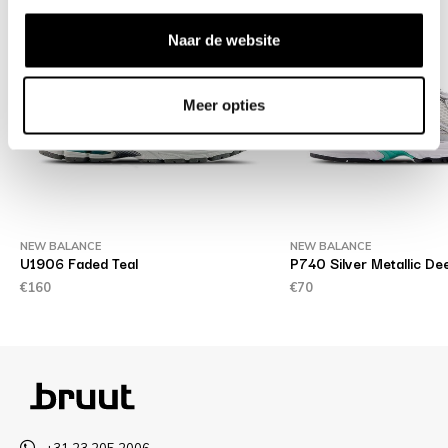
Naar de website
Meer opties
NEW BALANCE
NEW BALANCE
U1906 Faded Teal
P740 Silver Metallic De
€160
€70
+31 23 205 2006