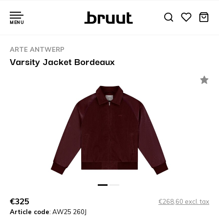
MENU
ARTE ANTWERP
Varsity Jacket Bordeaux
€325
€268,60 excl. tax
Article code
: AW25 260J