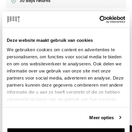
30 days returns
/10 on Feedback Company
Need help?
We're glad to help
Deze website maakt gebruik van cookies
We gebruiken cookies om content en advertenties te
info@bruut.nl
Live chat
Whatsapp
personaliseren, om functies voor social media te bieden
en om ons websiteverkeer te analyseren. Ook delen we
About this product
informatie over uw gebruik van onze site met onze
partners voor social media, adverteren en analyse. Deze
Shipment and returns
partners kunnen deze gegevens combineren met andere
informatie die u aan ze heeft verstrekt of die ze hebben
Related products
verzameld op basis van uw gebruik van hun services.
Meer opties