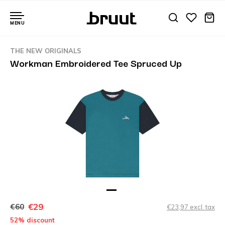
MENU
THE NEW ORIGINALS
Workman Embroidered Tee Spruced Up
€29
€60
€23,97 excl. tax
52% discount