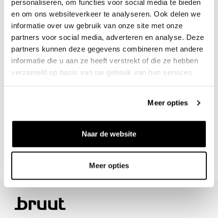
personaliseren, om functies voor social media te bieden
30 days returns
en om ons websiteverkeer te analyseren. Ook delen we
informatie over uw gebruik van onze site met onze
partners voor social media, adverteren en analyse. Deze
/10 on Feedback Company
partners kunnen deze gegevens combineren met andere
informatie die u aan ze heeft verstrekt of die ze hebben
verzameld op basis van uw gebruik van hun services.
Need help?
We're glad to help
info@bruut.nl
Live chat
Whatsapp
Meer opties
About this product
Naar de website
Shipment and returns
Meer opties