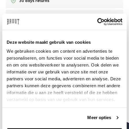
30 days returns
/10 on Feedback Company
Need help?
We're glad to help
Deze website maakt gebruik van cookies
We gebruiken cookies om content en advertenties te
info@bruut.nl
Live chat
Whatsapp
personaliseren, om functies voor social media te bieden
en om ons websiteverkeer te analyseren. Ook delen we
About this product
informatie over uw gebruik van onze site met onze
Shipment and returns
partners voor social media, adverteren en analyse. Deze
partners kunnen deze gegevens combineren met andere
informatie die u aan ze heeft verstrekt of die ze hebben
Related products
verzameld op basis van uw gebruik van hun services.
Meer opties