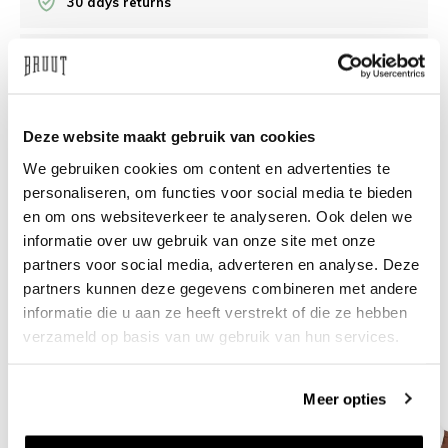
30 days returns
/10 on Feedback Company
Need help?
We're glad to help
Deze website maakt gebruik van cookies
We gebruiken cookies om content en advertenties te
info@bruut.nl
Live chat
Whatsapp
personaliseren, om functies voor social media te bieden
en om ons websiteverkeer te analyseren. Ook delen we
About this product
informatie over uw gebruik van onze site met onze
partners voor social media, adverteren en analyse. Deze
Shipment and returns
partners kunnen deze gegevens combineren met andere
informatie die u aan ze heeft verstrekt of die ze hebben
Related products
verzameld op basis van uw gebruik van hun services.
Meer opties