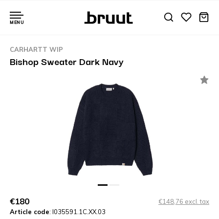
MENU
CARHARTT WIP
Bishop Sweater Dark Navy
€180
€148,76 excl. tax
Article code
: I035591.1C.XX.03