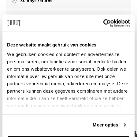
30 days returns
/10 on Feedback Company
Need help?
We're glad to help
Deze website maakt gebruik van cookies
We gebruiken cookies om content en advertenties te
info@bruut.nl
Live chat
Whatsapp
personaliseren, om functies voor social media te bieden
en om ons websiteverkeer te analyseren. Ook delen we
About this product
informatie over uw gebruik van onze site met onze
Shipment and returns
partners voor social media, adverteren en analyse. Deze
partners kunnen deze gegevens combineren met andere
informatie die u aan ze heeft verstrekt of die ze hebben
Related products
verzameld op basis van uw gebruik van hun services.
Meer opties