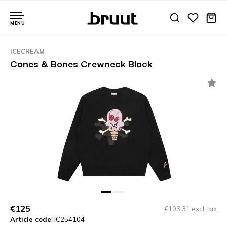
MENU
ICECREAM
Cones & Bones Crewneck Black
€125
€103,31 excl. tax
Article code
: IC254104