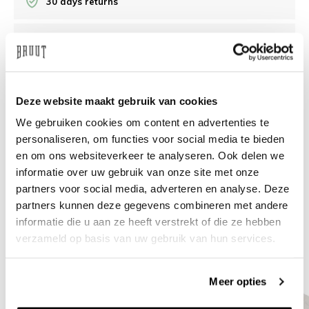
30 days returns
/10 on Feedback Company
Need help?
We're glad to help
Deze website maakt gebruik van cookies
We gebruiken cookies om content en advertenties te
info@bruut.nl
Live chat
Whatsapp
personaliseren, om functies voor social media te bieden
en om ons websiteverkeer te analyseren. Ook delen we
About this product
informatie over uw gebruik van onze site met onze
Shipment and returns
partners voor social media, adverteren en analyse. Deze
partners kunnen deze gegevens combineren met andere
informatie die u aan ze heeft verstrekt of die ze hebben
Related products
verzameld op basis van uw gebruik van hun services.
Meer opties