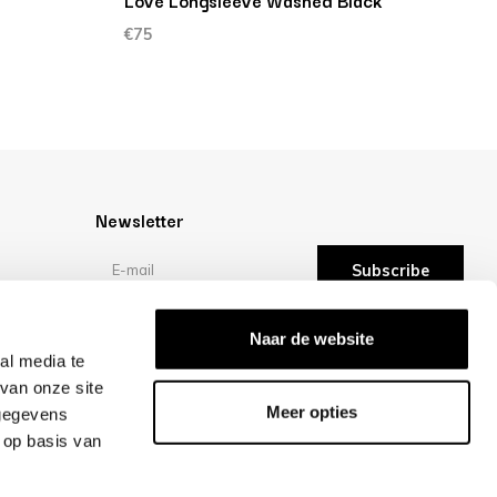
Love Longsleeve Washed Black
C
€75
€
Newsletter
Subscribe
Reviews
Naar de website
al media te
van onze site
/10 -
reviews
Meer opties
 gegevens
 op basis van