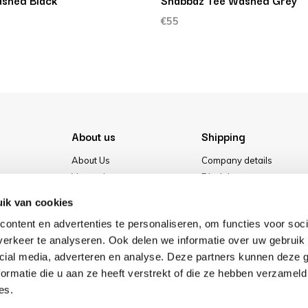
shed Black
Shabbaz Tee Washed Grey
€55
About us
Shipping
About Us
Company details
Vacancies
Disclaimer
Media
Terms & conditions
ik van cookies
Our store
Privacy Policy
ontent en advertenties te personaliseren, om functies voor soci
Cookies
erkeer te analyseren. Ook delen we informatie over uw gebruik 
cial media, adverteren en analyse. Deze partners kunnen deze
ormatie die u aan ze heeft verstrekt of die ze hebben verzameld
es.