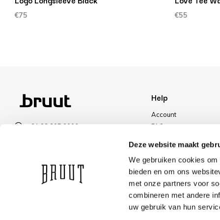
Logo Longsleeve Black
Love Tee Wa
€75
€55
Help
Account
+31 23 205 2006
FAQ
info@bruut.nl
Shipping & Returns
Deze website maakt gebru
Contact form
Payment Methods
We gebruiken cookies om c
Open 11:00 - 18:30
Shipping
bieden en om ons websitev
VIEW OPENING HOURS
Discount
met onze partners voor so
combineren met andere inf
uw gebruik van hun servic