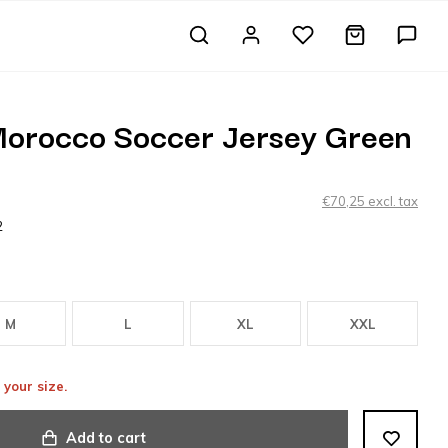
orocco Soccer Jersey Green
€70,25 excl. tax
2
M
L
XL
XXL
 your size.
Add to cart