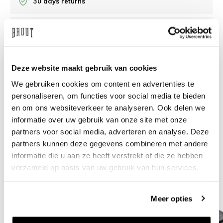
30 days returns
/10 on Feedback Company
Need help?
We're glad to help
Deze website maakt gebruik van cookies
We gebruiken cookies om content en advertenties te
info@bruut.nl
Live chat
Whatsapp
personaliseren, om functies voor social media te bieden
en om ons websiteverkeer te analyseren. Ook delen we
About this product
informatie over uw gebruik van onze site met onze
partners voor social media, adverteren en analyse. Deze
Shipment and returns
partners kunnen deze gegevens combineren met andere
informatie die u aan ze heeft verstrekt of die ze hebben
Related products
verzameld op basis van uw gebruik van hun services.
Meer opties