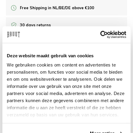
Free Shipping in NL/BE/DE above €100
30 days returns
/10 on Feedback Company
Deze website maakt gebruik van cookies
Need help?
We're glad to help
We gebruiken cookies om content en advertenties te
personaliseren, om functies voor social media te bieden
info@bruut.nl
Live chat
Whatsapp
en om ons websiteverkeer te analyseren. Ook delen we
informatie over uw gebruik van onze site met onze
About this product
partners voor social media, adverteren en analyse. Deze
partners kunnen deze gegevens combineren met andere
Shipment and returns
informatie die u aan ze heeft verstrekt of die ze hebben
verzameld op basis van uw gebruik van hun services.
Related products