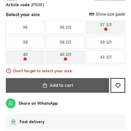
Article code
: JP8341
Select your size
Show size guide
37 1/3
36
36 2/3
38
38 2/3
39 1/3
40
40 2/3
41 1/3
Don't forget to select your size.
Add to cart
Share on WhatsApp
Fast delivery