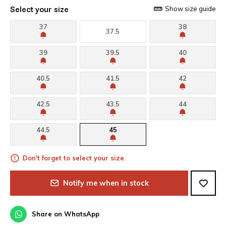
Select your size
Show size guide
37
38
37.5
39
39.5
40
40.5
41.5
42
42.5
43.5
44
44.5
45
Don't forget to select your size.
Notify me when in stock
Share on WhatsApp