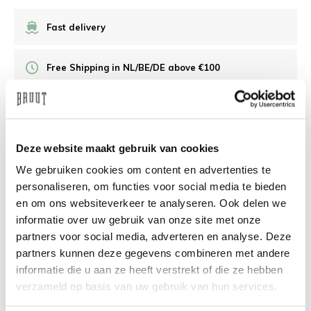
Fast delivery
Free Shipping in NL/BE/DE above €100
30 days returns
Deze website maakt gebruik van cookies
/10 on Feedback Company
We gebruiken cookies om content en advertenties te
personaliseren, om functies voor social media te bieden
Need help?
We're glad to help
en om ons websiteverkeer te analyseren. Ook delen we
informatie over uw gebruik van onze site met onze
info@bruut.nl
Live chat
Whatsapp
partners voor social media, adverteren en analyse. Deze
partners kunnen deze gegevens combineren met andere
About this product
informatie die u aan ze heeft verstrekt of die ze hebben
verzameld op basis van uw gebruik van hun services.
Shipment and returns