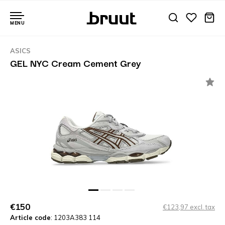
MENU
ASICS
GEL NYC Cream Cement Grey
€150
€123,97 excl. tax
Article code
: 1203A383 114