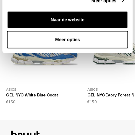
Meer opties
Naar de website
Meer opties
ASICS
ASICS
GEL NYC White Blue Coast
GEL NYC Ivory Forest N
€150
€150