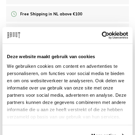
Free Shipping in NL above €100
30 days returns
/10 on Feedback Company
Deze website maakt gebruik van cookies
We gebruiken cookies om content en advertenties te
Need help?
We're glad to help
personaliseren, om functies voor social media te bieden
en om ons websiteverkeer te analyseren. Ook delen we
info@bruut.nl
Live chat
Whatsapp
informatie over uw gebruik van onze site met onze
partners voor social media, adverteren en analyse. Deze
About this product
partners kunnen deze gegevens combineren met andere
informatie die u aan ze heeft verstrekt of die ze hebben
Shipment and returns
verzameld op basis van uw gebruik van hun services.
Related products