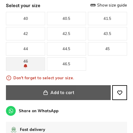
Select your size
Show size guide
40
40.5
41.5
42
42.5
43.5
44
44.5
45
46
46.5
Don't forget to select your size.
Add to cart
Share on WhatsApp
Fast delivery