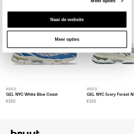
Meer opties
Naar de website
Meer opties
ASICS
ASICS
GEL NYC White Blue Coast
GEL NYC Ivory Forest N
€150
€150