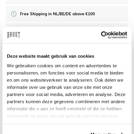
Free Shipping in NL/BE/DE above €100
30 days returns
/10 on Feedback Company
Deze website maakt gebruik van cookies
We gebruiken cookies om content en advertenties te
Need help?
We're glad to help
personaliseren, om functies voor social media te bieden
en om ons websiteverkeer te analyseren. Ook delen we
info@bruut.nl
Live chat
Whatsapp
informatie over uw gebruik van onze site met onze
partners voor social media, adverteren en analyse. Deze
About this product
partners kunnen deze gegevens combineren met andere
informatie die u aan ze heeft verstrekt of die ze hebben
Shipment and returns
verzameld op basis van uw gebruik van hun services.
Related products