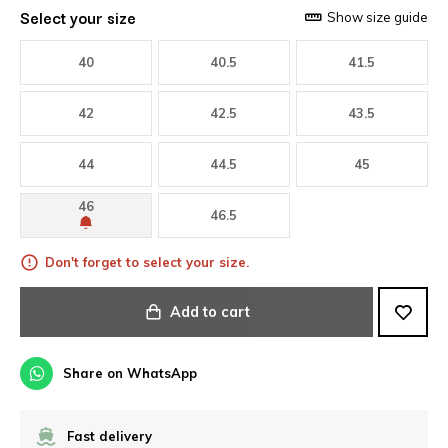
Select your size
Show size guide
40
40.5
41.5
42
42.5
43.5
44
44.5
45
46
46.5
Don't forget to select your size.
Add to cart
Share on WhatsApp
Fast delivery