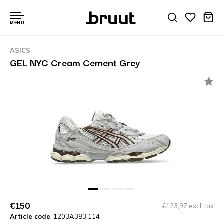
MENU
ASICS
GEL NYC Cream Cement Grey
€150
€123,97 excl. tax
Article code
: 1203A383 114