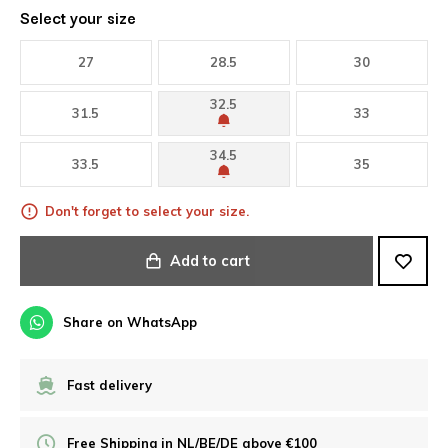
Select your size
27
28.5
30
32.5
31.5
33
34.5
33.5
35
Don't forget to select your size.
Add to cart
Share on WhatsApp
Fast delivery
Free Shipping in NL/BE/DE above €100