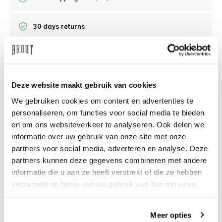
30 days returns
/10 on Feedback Company
Deze website maakt gebruik van cookies
Need help?
We're glad to help
We gebruiken cookies om content en advertenties te
personaliseren, om functies voor social media te bieden
info@bruut.nl
Live chat
Whatsapp
en om ons websiteverkeer te analyseren. Ook delen we
informatie over uw gebruik van onze site met onze
About this product
partners voor social media, adverteren en analyse. Deze
Shipment and returns
partners kunnen deze gegevens combineren met andere
informatie die u aan ze heeft verstrekt of die ze hebben
verzameld op basis van uw gebruik van hun services.
Related products
Meer opties