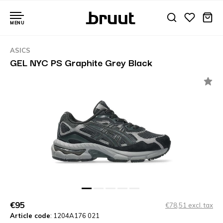
MENU
ASICS
GEL NYC PS Graphite Grey Black
€95
€78,51 excl. tax
Article code
: 1204A176 021