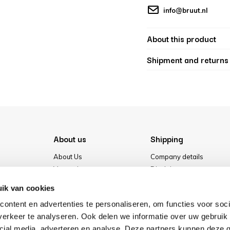
info@bruut.nl
About this product
Shipment and returns
About us
Shipping
About Us
Company details
Vacancies
Disclaimer
Media
Terms & conditions
ik van cookies
Our store
Privacy Policy
ontent en advertenties te personaliseren, om functies voor soci
Cookies
erkeer te analyseren. Ook delen we informatie over uw gebruik 
cial media, adverteren en analyse. Deze partners kunnen deze