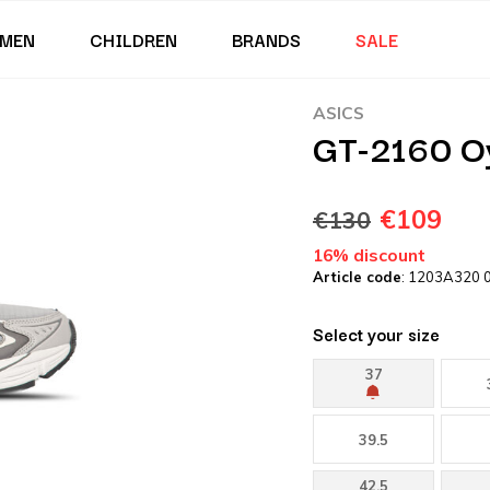
MEN
CHILDREN
BRANDS
SALE
ASICS
GT-2160 Oy
€109
€130
16% discount
Article code
: 1203A320 
Select your size
37
39.5
42.5