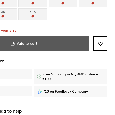
46
46.5
 your size.
Add to cart
pp
Free Shipping in NL/BE/DE above
€100
/10 on Feedback Company
lad to help