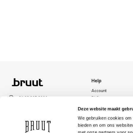
Help
Account
+31 23 205 2006
FAQ
info@bruut.nl
Shipping & Returns
Deze website maakt gebru
Contact form
Payment Methods
We gebruiken cookies om c
Open 11:00 - 21:00
Shipping
bieden en om ons websitev
VIEW OPENING HOURS
Discount
met onze partners voor so