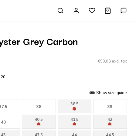
ster Grey Carbon
€90,08 excl. tax
020
Show size guide
38.5
37.5
38
39
40.5
41.5
42
40
43
43.5
44
44.5