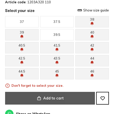
Article code
: 1203A320 110
Select your size
Show size guide
38
37
37.5
39
40
39.5
40.5
41.5
42
42.5
43.5
44
44.5
45
46
Don't forget to select your size.
Add to cart
Share on WhatsApp