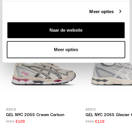
Shipment and returns
Meer opties
Related products
Naar de website
Meer opties
ASICS
ASICS
GEL NYC 2055 Cream Carbon
GEL NYC 2055 Glacier 
€150
€109
€150
€119