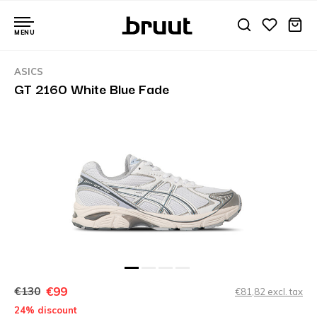
MENU
ASICS
GT 2160 White Blue Fade
€99
€130
€81,82 excl. tax
24% discount