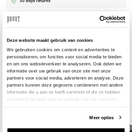
30 days returns
/10 on Feedback Company
Need help?
We're glad to help
Deze website maakt gebruik van cookies
We gebruiken cookies om content en advertenties te
info@bruut.nl
Live chat
Whatsapp
personaliseren, om functies voor social media te bieden
en om ons websiteverkeer te analyseren. Ook delen we
About this product
informatie over uw gebruik van onze site met onze
partners voor social media, adverteren en analyse. Deze
Shipment and returns
partners kunnen deze gegevens combineren met andere
informatie die u aan ze heeft verstrekt of die ze hebben
Related products
verzameld op basis van uw gebruik van hun services.
Meer opties