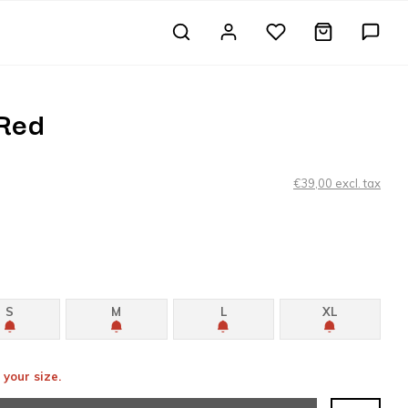
 Red
€39,00 excl. tax
S
M
L
XL
 your size.