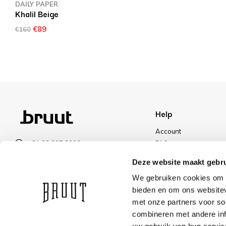
DAILY PAPER
Khalil Beige
€89
€160
Help
Account
+31 23 205 2006
FAQ
info@bruut.nl
Shipping & Returns
Deze website maakt gebru
Contact form
Payment Methods
We gebruiken cookies om c
Open 11:00 - 21:00
Shipping
bieden en om ons websitev
VIEW OPENING HOURS
Discount
met onze partners voor so
combineren met andere inf