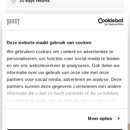
30 days returns
/10 on Feedback Company
Need help?
We're glad to help
Deze website maakt gebruik van cookies
We gebruiken cookies om content en advertenties te
info@bruut.nl
Live chat
Whatsapp
personaliseren, om functies voor social media te bieden
en om ons websiteverkeer te analyseren. Ook delen we
About this product
informatie over uw gebruik van onze site met onze
Shipment and returns
partners voor social media, adverteren en analyse. Deze
partners kunnen deze gegevens combineren met andere
informatie die u aan ze heeft verstrekt of die ze hebben
Related products
verzameld op basis van uw gebruik van hun services.
Meer opties