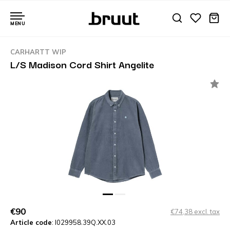
MENU
CARHARTT WIP
L/S Madison Cord Shirt Angelite
€90
€74,38 excl. tax
Article code
: I029958.39Q.XX.03