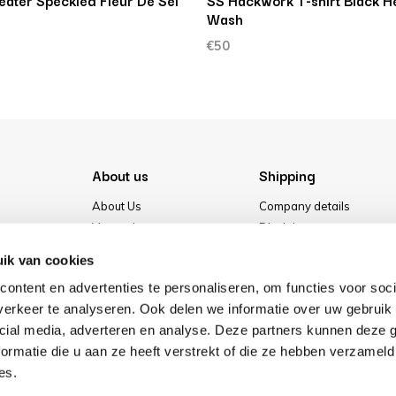
eater Speckled Fleur De Sel
SS Hackwork T-shirt Black H
Wash
€50
About us
Shipping
About Us
Company details
Vacancies
Disclaimer
Media
Terms & conditions
ik van cookies
Our store
Privacy Policy
ontent en advertenties te personaliseren, om functies voor soci
Cookies
erkeer te analyseren. Ook delen we informatie over uw gebruik 
cial media, adverteren en analyse. Deze partners kunnen deze
ormatie die u aan ze heeft verstrekt of die ze hebben verzameld
es.