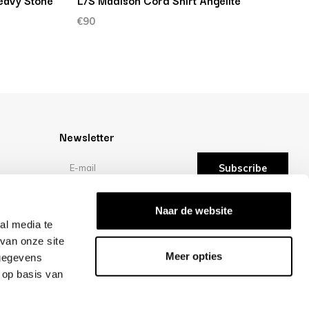
eavy Stone
L/S Madison Cord Shirt Angelite
€90
Newsletter
Subscribe
Reviews
Naar de website
al media te
van onze site
/10 -
reviews
Meer opties
 gegevens
 op basis van