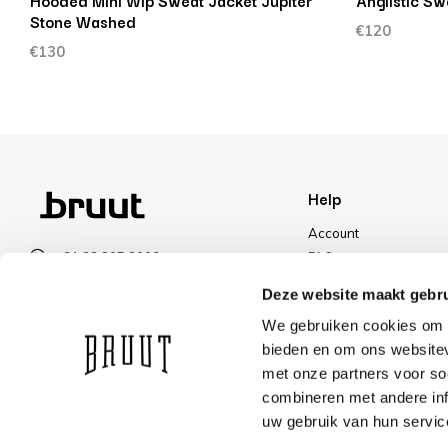
Hooded Mini Wip Sweat Jacket Jupiter
Anglistic Sw
Stone Washed
€120
€130
Help
Account
+31 23 205 2006
FAQ
info@bruut.nl
Shipping & Returns
Deze website maakt gebru
Contact form
Payment Methods
We gebruiken cookies om c
Open 11:00 - 21:00
Shipping
bieden en om ons websitev
VIEW OPENING HOURS
Discount
met onze partners voor so
combineren met andere inf
uw gebruik van hun servic