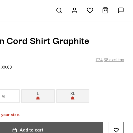
n Cord Shirt Graphite
€74,38 excl. tax
9.XX.03
L
XL
M
 your size.
Add to cart