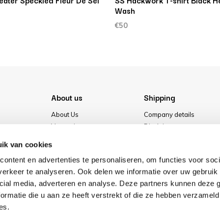
eater Speckled Fleur De Sel
SS Hackwork T-shirt Black H
Wash
€50
About us
Shipping
About Us
Company details
Vacancies
Disclaimer
Media
Terms & conditions
ik van cookies
Our store
Privacy Policy
ontent en advertenties te personaliseren, om functies voor soci
Cookies
erkeer te analyseren. Ook delen we informatie over uw gebruik 
cial media, adverteren en analyse. Deze partners kunnen deze
ormatie die u aan ze heeft verstrekt of die ze hebben verzameld
es.