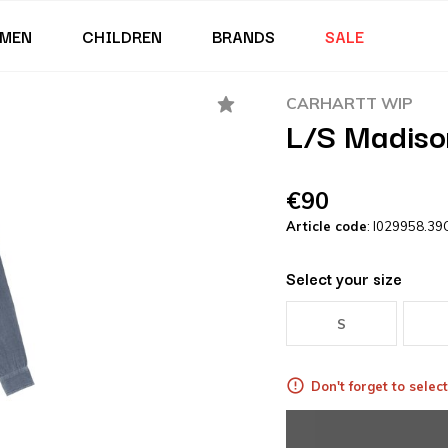
MEN
CHILDREN
BRANDS
SALE
CARHARTT WIP
L/S Madison
€90
Article code
: I029958.39
Select your size
S
Don't forget to select