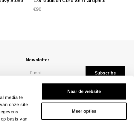
eavy Stone
L/S Madison Cord Shirt Graphite
€90
Newsletter
Subscribe
Reviews
Naar de website
al media te
van onze site
/10 -
reviews
Meer opties
 gegevens
 op basis van