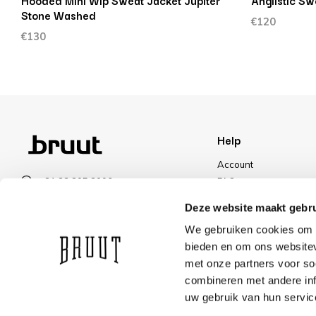
Hooded Mini Wip Sweat Jacket Jupiter
Anglistic Sw
Stone Washed
€120
€130
Help
Account
+31 23 205 2006
FAQ
info@bruut.nl
Shipping & Returns
Deze website maakt gebru
Contact form
Payment Methods
We gebruiken cookies om c
Open till 21:00
Shipping
bieden en om ons websitev
VIEW OPENING HOURS
Discount
met onze partners voor so
combineren met andere inf
uw gebruik van hun servic