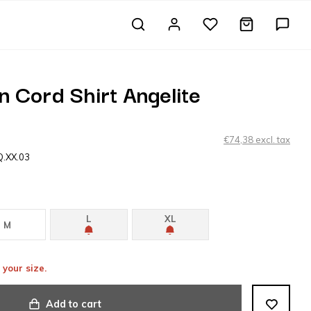
 Cord Shirt Angelite
€74,38 excl. tax
Q.XX.03
L
XL
M
 your size.
Add to cart