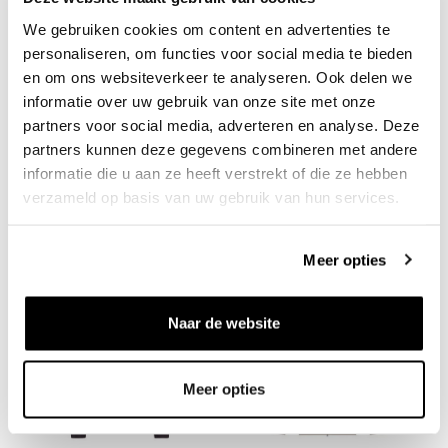
We gebruiken cookies om content en advertenties te
personaliseren, om functies voor social media te bieden
en om ons websiteverkeer te analyseren. Ook delen we
informatie over uw gebruik van onze site met onze
partners voor social media, adverteren en analyse. Deze
partners kunnen deze gegevens combineren met andere
informatie die u aan ze heeft verstrekt of die ze hebben
CARHARTT WIP
CARHARTT WIP
Hooded Heart II Hartt Sweat
Hooded Mini Wip sweat
verzameld op basis van uw gebruik van hun services.
Jacket Black
Jacket Ash Heather Stone
Washed
€140
€130
Meer opties
Naar de website
Meer opties