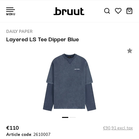
MENU
DAILY PAPER
Layered LS Tee Dipper Blue
€110
€90,91 excl. tax
Article code
: 2610007