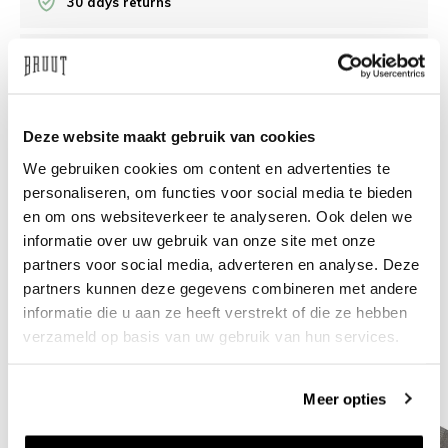
30 days returns
/10 on Feedback Company
Need help?
We're glad to help
Deze website maakt gebruik van cookies
We gebruiken cookies om content en advertenties te
info@bruut.nl
Live chat
Whatsapp
personaliseren, om functies voor social media te bieden
en om ons websiteverkeer te analyseren. Ook delen we
About this product
informatie over uw gebruik van onze site met onze
partners voor social media, adverteren en analyse. Deze
Shipment and returns
partners kunnen deze gegevens combineren met andere
informatie die u aan ze heeft verstrekt of die ze hebben
Related products
verzameld op basis van uw gebruik van hun services.
Meer opties