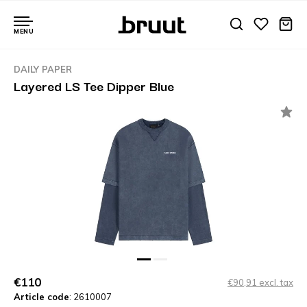
MENU
DAILY PAPER
Layered LS Tee Dipper Blue
€110
€90,91 excl. tax
Article code
: 2610007