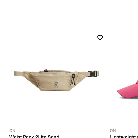
ON
ON
Waist Pack 2Lite Sand
Lightweight