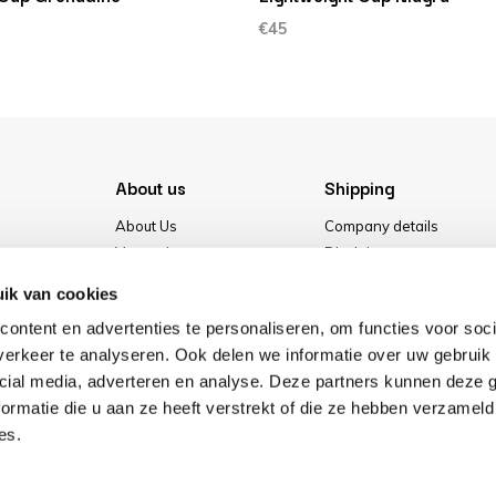
€45
About us
Shipping
About Us
Company details
Vacancies
Disclaimer
Media
Terms & conditions
ik van cookies
Our store
Privacy Policy
ontent en advertenties te personaliseren, om functies voor soci
Cookies
erkeer te analyseren. Ook delen we informatie over uw gebruik 
cial media, adverteren en analyse. Deze partners kunnen deze
ormatie die u aan ze heeft verstrekt of die ze hebben verzameld
es.