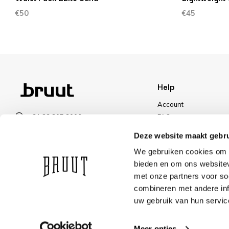
€50
€45
Help
Account
+31 23 205 2006
FAQ
info@bruut.nl
Shipping & Returns
Deze website maakt gebru
Contact form
Payment Methods
We gebruiken cookies om c
Open 11:00 - 21:00
Shipping
bieden en om ons websitev
VIEW OPENING HOURS
Discount
met onze partners voor so
combineren met andere inf
uw gebruik van hun servic
Meer opties