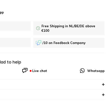
pp
Free Shipping in NL/BE/DE above
€100
/10 on Feedback Company
lad to help
Live chat
Whatsapp