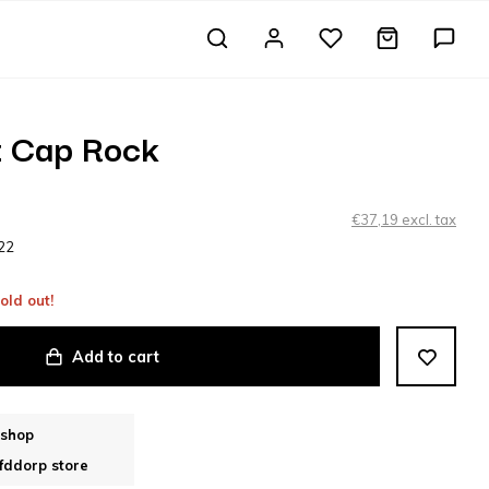
t Cap Rock
€37,19 excl. tax
22
old out!
Add to cart
bshop
fddorp store