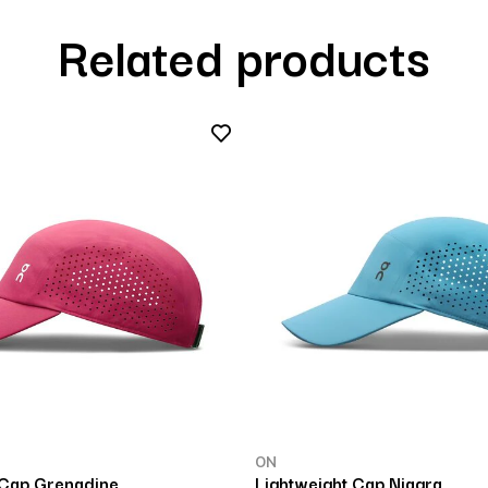
Related products
ON
 Cap Grenadine
Lightweight Cap Niagra