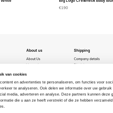
 White
Big Logo Crewneck Baby Blu
€190
About us
Shipping
About Us
Company details
Vacancies
Disclaimer
Media
Terms & conditions
ik van cookies
Our store
Privacy Policy
ontent en advertenties te personaliseren, om functies voor soci
Cookies
erkeer te analyseren. Ook delen we informatie over uw gebruik 
cial media, adverteren en analyse. Deze partners kunnen deze
ormatie die u aan ze heeft verstrekt of die ze hebben verzameld
es.