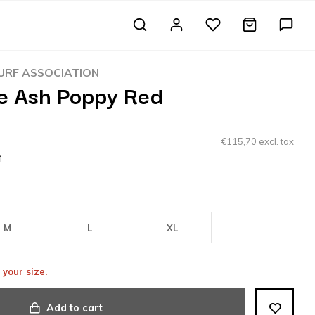
RF ASSOCIATION
e Ash Poppy Red
€115,70 excl. tax
1
M
L
XL
 your size.
Add to cart