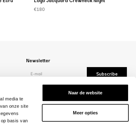
e Ecru
Logo Jacquard Crewneck Night
L
2
€180
€
Newsletter
Subscribe
Reviews
Naar de website
al media te
van onze site
/10 -
reviews
Meer opties
 gegevens
 op basis van