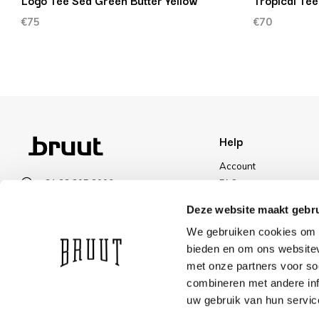
Logo Tee Sea Green Butter Yellow
Tropical Tee
€75
€70
Help
Account
+31 23 205 2006
FAQ
info@bruut.nl
Shipping & Returns
Deze website maakt gebru
Contact form
Payment Methods
We gebruiken cookies om c
Open till 21:00
Shipping
bieden en om ons websitev
VIEW OPENING HOURS
Discount
met onze partners voor so
combineren met andere inf
uw gebruik van hun servic