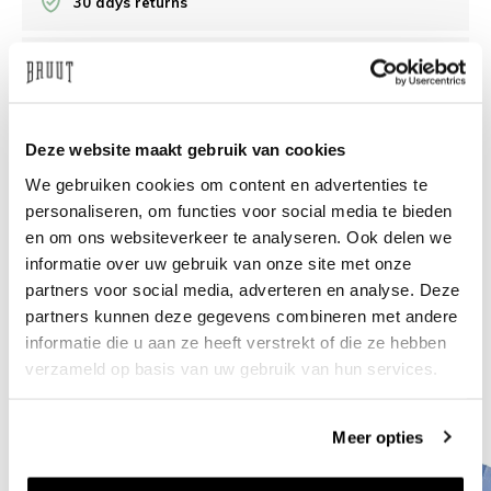
30 days returns
/10 on Feedback Company
Need help?
We're glad to help
Deze website maakt gebruik van cookies
We gebruiken cookies om content en advertenties te
info@bruut.nl
Live chat
Whatsapp
personaliseren, om functies voor social media te bieden
en om ons websiteverkeer te analyseren. Ook delen we
About this product
informatie over uw gebruik van onze site met onze
partners voor social media, adverteren en analyse. Deze
Shipment and returns
partners kunnen deze gegevens combineren met andere
informatie die u aan ze heeft verstrekt of die ze hebben
Related products
verzameld op basis van uw gebruik van hun services.
Meer opties