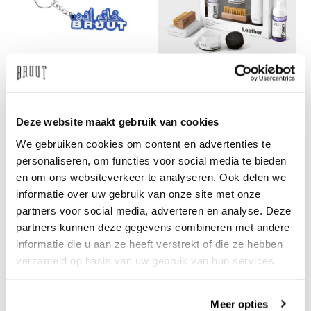
BRUUT
JASON MARKK
Bruut Farsi Keychain Cobalt
Leather Care Kit
Blue
€55
Deze website maakt gebruik van cookies
€7,50
We gebruiken cookies om content en advertenties te
personaliseren, om functies voor social media te bieden
en om ons websiteverkeer te analyseren. Ook delen we
informatie over uw gebruik van onze site met onze
partners voor social media, adverteren en analyse. Deze
partners kunnen deze gegevens combineren met andere
informatie die u aan ze heeft verstrekt of die ze hebben
verzameld op basis van uw gebruik van hun services.
JASON MARKK
CLAN DE BANLIEUE
Quick Clean Kit
B+ Gloves Black Corydalis
Meer opties
Blue
€24