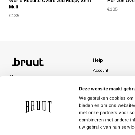
World Regatta Oversized Rugby Shirt
Horizon Over
Multi
€105
€185
Help
Account
+31 23 205 2006
FAQ
info@bruut.nl
Shipping & Returns
Deze website maakt gebru
Contact form
Payment Methods
We gebruiken cookies om c
Open 11:00 - 18:30
Shipping
bieden en om ons websitev
VIEW OPENING HOURS
Discount
met onze partners voor so
combineren met andere inf
uw gebruik van hun servic