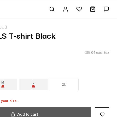
CLUB
LS T-shirt Black
€95,04 excl. tax
M
L
XL
 your size.
Add to cart