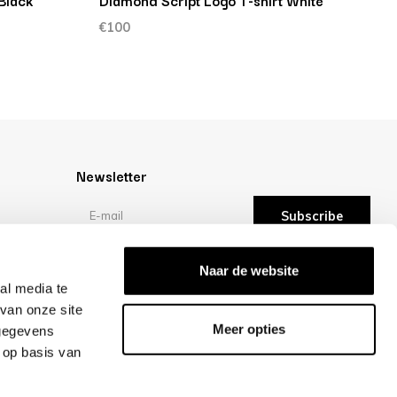
Black
Diamond Script Logo T-shirt White
M
€100
€
Newsletter
Subscribe
Reviews
Naar de website
al media te
van onze site
/10 -
reviews
Meer opties
 gegevens
 op basis van