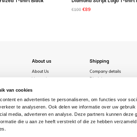
sized T-shirt Black
Diamond Script Logo T-shirt 
€89
€100
About us
Shipping
About Us
Company details
Vacancies
Disclaimer
Media
Terms & conditions
ik van cookies
Our store
Privacy Policy
ontent en advertenties te personaliseren, om functies voor soci
Cookies
erkeer te analyseren. Ook delen we informatie over uw gebruik 
cial media, adverteren en analyse. Deze partners kunnen deze
ormatie die u aan ze heeft verstrekt of die ze hebben verzameld
es.