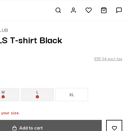
CLUB
LS T-shirt Black
€95,04 excl. tax
M
L
XL
 your size.
Add to cart