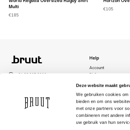
World Regatta Oversized Rugby Shirt
Horizon Over
Multi
€105
€185
Help
Account
+31 23 205 2006
FAQ
info@bruut.nl
Shipping & Returns
Deze website maakt gebru
Contact form
Payment Methods
We gebruiken cookies om c
Open till 18:30
Shipping
bieden en om ons websitev
VIEW OPENING HOURS
Discount
met onze partners voor so
combineren met andere inf
uw gebruik van hun servic