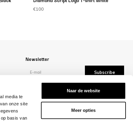
Black
Diamond Script Logo T-shirt White
M
€100
€
Newsletter
Subscribe
Reviews
Naar de website
al media te
van onze site
/10 -
reviews
Meer opties
 gegevens
 op basis van