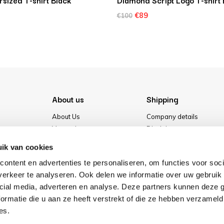
sized T-shirt Black
Diamond Script Logo T-shirt 
€89
€100
About us
Shipping
About Us
Company details
Vacancies
Disclaimer
Media
Terms & conditions
ik van cookies
Our store
Privacy Policy
ontent en advertenties te personaliseren, om functies voor soci
Cookies
erkeer te analyseren. Ook delen we informatie over uw gebruik 
cial media, adverteren en analyse. Deze partners kunnen deze
ormatie die u aan ze heeft verstrekt of die ze hebben verzameld
es.