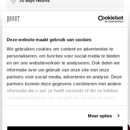
30 days returns
/10 on Feedback Company
Need help?
We're glad to help
Deze website maakt gebruik van cookies
We gebruiken cookies om content en advertenties te
info@bruut.nl
Live chat
Whatsapp
personaliseren, om functies voor social media te bieden
en om ons websiteverkeer te analyseren. Ook delen we
About this product
informatie over uw gebruik van onze site met onze
partners voor social media, adverteren en analyse. Deze
Shipment and returns
partners kunnen deze gegevens combineren met andere
informatie die u aan ze heeft verstrekt of die ze hebben
Related products
verzameld op basis van uw gebruik van hun services.
Meer opties