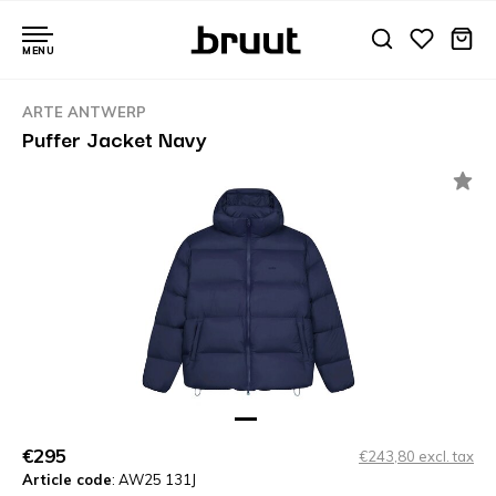
MENU
ARTE ANTWERP
Puffer Jacket Navy
€295
€243,80 excl. tax
Article code
: AW25 131J