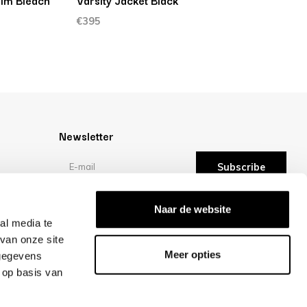
nim Bleach
Varsity Jacket Black
R
€395
€
Newsletter
Subscribe
Reviews
Naar de website
al media te
van onze site
/10 -
reviews
Meer opties
 gegevens
 op basis van