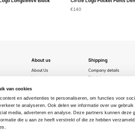
 Logo Longsleeve Black
Circle Logo Pocket Pants De
€140
About us
Shipping
About Us
Company details
Vacancies
Disclaimer
Media
Terms & conditions
ik van cookies
Our store
Privacy Policy
ontent en advertenties te personaliseren, om functies voor soci
Cookies
erkeer te analyseren. Ook delen we informatie over uw gebruik 
cial media, adverteren en analyse. Deze partners kunnen deze
ormatie die u aan ze heeft verstrekt of die ze hebben verzameld
es.