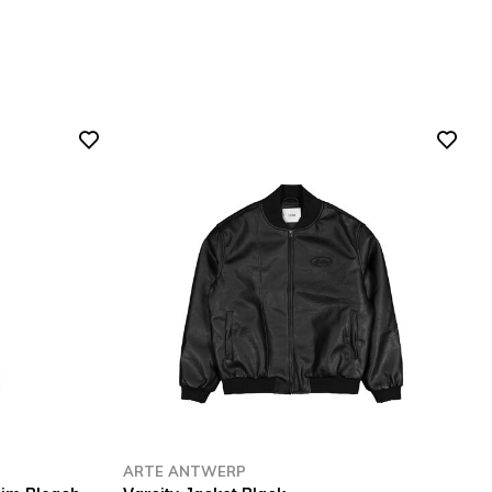
ARTE ANTWERP
A