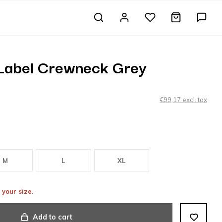
 Label Crewneck Grey
€99,17 excl. tax
M
L
XL
 your size.
Add to cart