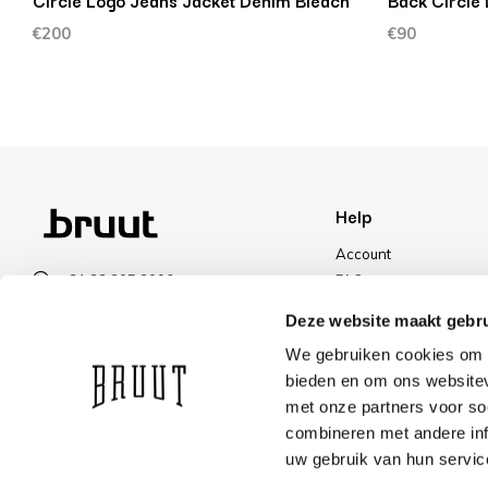
Circle Logo Jeans Jacket Denim Bleach
Back Circle
€200
€90
Help
Account
+31 23 205 2006
FAQ
info@bruut.nl
Shipping & Returns
Deze website maakt gebru
Contact form
Payment Methods
We gebruiken cookies om c
Open 11:00 - 18:00
Shipping
bieden en om ons websitev
VIEW OPENING HOURS
Discount
met onze partners voor so
combineren met andere inf
uw gebruik van hun servic