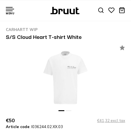
MENU
CARHARTT WIP
S/S Cloud Heart T-shirt White
€50
€41,32 excl. tax
Article code
: I036244.02.XX.03