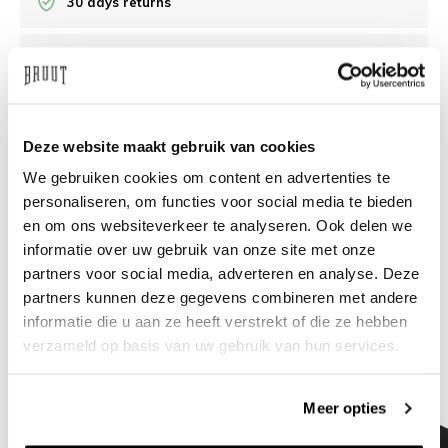
30 days returns
/10 on Feedback Company
Need help?
We're glad to help
Deze website maakt gebruik van cookies
We gebruiken cookies om content en advertenties te
info@bruut.nl
Live chat
Whatsapp
personaliseren, om functies voor social media te bieden
en om ons websiteverkeer te analyseren. Ook delen we
About this product
informatie over uw gebruik van onze site met onze
Shipment and returns
partners voor social media, adverteren en analyse. Deze
partners kunnen deze gegevens combineren met andere
informatie die u aan ze heeft verstrekt of die ze hebben
Related products
verzameld op basis van uw gebruik van hun services.
Meer opties