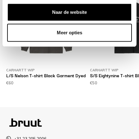
Naar de website
Meer opties
CARHARTT WIP
CARHARTT WIP
L/S Nelson T-shirt Black Garment Dyed
S/S Eightynine T-shirt B
€60
€50
+31 23 205 2006