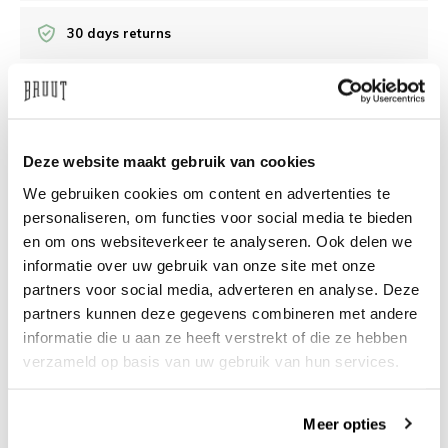
30 days returns
/10 on Feedback Company
Deze website maakt gebruik van cookies
Need help?
We're glad to help
We gebruiken cookies om content en advertenties te
info@bruut.nl
Live chat
Whatsapp
personaliseren, om functies voor social media te bieden
en om ons websiteverkeer te analyseren. Ook delen we
About this product
informatie over uw gebruik van onze site met onze
partners voor social media, adverteren en analyse. Deze
Shipment and returns
partners kunnen deze gegevens combineren met andere
informatie die u aan ze heeft verstrekt of die ze hebben
Related products
verzameld op basis van uw gebruik van hun services.
Meer opties