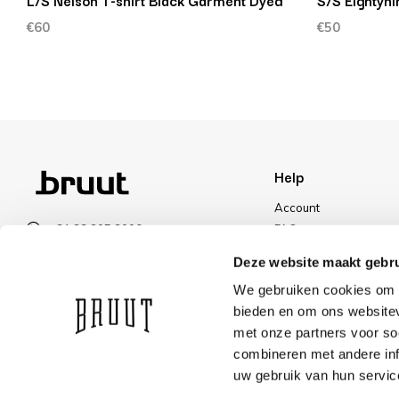
L/S Nelson T-shirt Black Garment Dyed
S/S Eightyni
€60
€50
Help
Account
+31 23 205 2006
FAQ
info@bruut.nl
Shipping & Returns
Deze website maakt gebru
Contact form
Payment Methods
We gebruiken cookies om c
Open till 21:00
Shipping
bieden en om ons websitev
VIEW OPENING HOURS
Discount
met onze partners voor so
combineren met andere inf
uw gebruik van hun servic