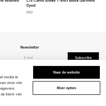
tone Washed
L/S Camo Snake T-shirt Black Garment
L
Dyed
€
€80
Newsletter
Subscribe
Reviews
Naar de website
al media te
van onze site
/10 -
reviews
Meer opties
 gegevens
 op basis van