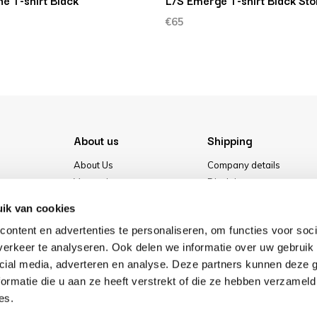
ne T-shirt Black
L/S Emerge T-shirt Black S
€65
About us
Shipping
About Us
Company details
Vacancies
Disclaimer
Media
Terms & conditions
ik van cookies
Our store
Privacy Policy
ontent en advertenties te personaliseren, om functies voor soci
Cookies
erkeer te analyseren. Ook delen we informatie over uw gebruik 
cial media, adverteren en analyse. Deze partners kunnen deze
ormatie die u aan ze heeft verstrekt of die ze hebben verzameld
es.