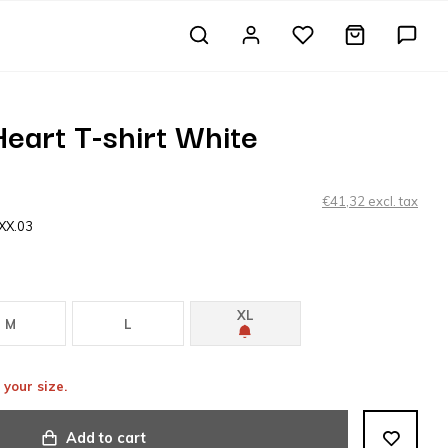
eart T-shirt White
€41,32 excl. tax
.XX.03
XL
M
L
 your size.
Add to cart