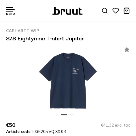
MENU
CARHARTT WIP
S/S Eightynine T-shirt Jupiter
€50
€41,32 excl. tax
Article code
: I036205.VQ.XX.03