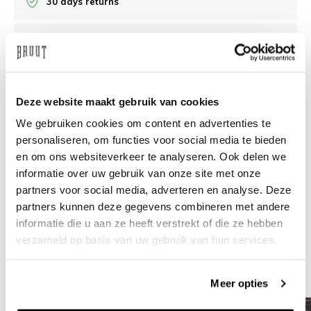
30 days returns
/10 on Feedback Company
Need help?
We're glad to help
Deze website maakt gebruik van cookies
We gebruiken cookies om content en advertenties te
info@bruut.nl
Live chat
Whatsapp
personaliseren, om functies voor social media te bieden
en om ons websiteverkeer te analyseren. Ook delen we
About this product
informatie over uw gebruik van onze site met onze
Shipment and returns
partners voor social media, adverteren en analyse. Deze
partners kunnen deze gegevens combineren met andere
informatie die u aan ze heeft verstrekt of die ze hebben
Related products
verzameld op basis van uw gebruik van hun services.
Meer opties