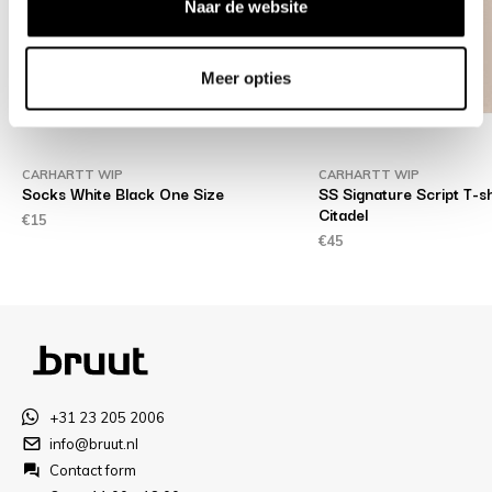
Naar de website
Meer opties
CARHARTT WIP
CARHARTT WIP
ne
Socks White Black One Size
SS Signature Script T-sh
Citadel
€15
€45
+31 23 205 2006
info@bruut.nl
Contact form