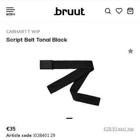
MENU
CARHARTT WIP
Script Belt Tonal Black
€35
€28,93 excl. tax
Article code
: I028401 29