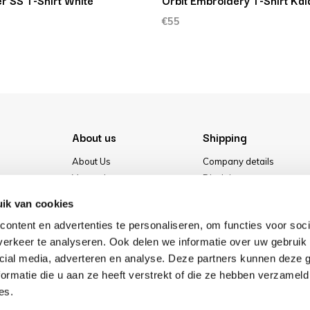
r SS T-Shirt White
Orbit Embroidery T-Shirt Ka
€55
About us
Shipping
About Us
Company details
Vacancies
Disclaimer
Media
Terms & conditions
ik van cookies
Our store
Privacy Policy
ontent en advertenties te personaliseren, om functies voor soci
Cookies
erkeer te analyseren. Ook delen we informatie over uw gebruik 
cial media, adverteren en analyse. Deze partners kunnen deze
ormatie die u aan ze heeft verstrekt of die ze hebben verzameld
es.