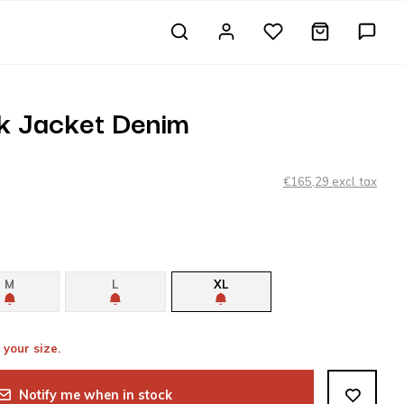
k Jacket Denim
€165,29 excl. tax
M
L
XL
 your size.
Notify me when in stock