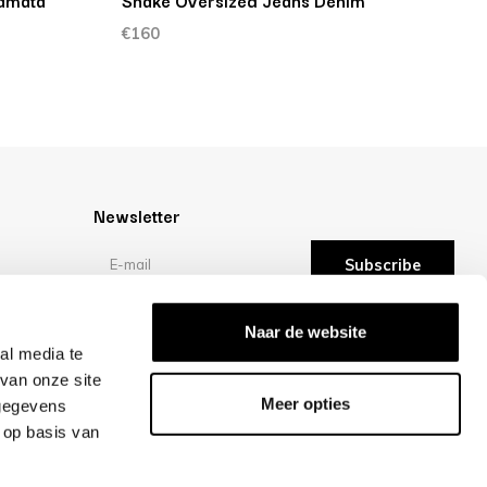
lamata
Snake Oversized Jeans Denim
€160
Newsletter
Subscribe
Reviews
Naar de website
al media te
van onze site
/10 -
reviews
Meer opties
 gegevens
 op basis van