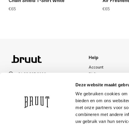
Chain Shield T-Shirt White
Air Freshene
€65
€65
Help
Account
+31 23 205 2006
FAQ
info@bruut.nl
Shipping & Returns
Deze website maakt gebru
Contact form
Payment Methods
We gebruiken cookies om c
Open till 21:00
Shipping
bieden en om ons websitev
VIEW OPENING HOURS
Discount
met onze partners voor so
combineren met andere inf
uw gebruik van hun servic