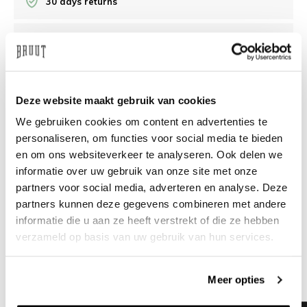
30 days returns
/10 on Feedback Company
Need help?
We're glad to help
Deze website maakt gebruik van cookies
We gebruiken cookies om content en advertenties te
info@bruut.nl
Live chat
Whatsapp
personaliseren, om functies voor social media te bieden
en om ons websiteverkeer te analyseren. Ook delen we
About this product
informatie over uw gebruik van onze site met onze
Shipment and returns
partners voor social media, adverteren en analyse. Deze
partners kunnen deze gegevens combineren met andere
informatie die u aan ze heeft verstrekt of die ze hebben
Related products
verzameld op basis van uw gebruik van hun services.
Meer opties