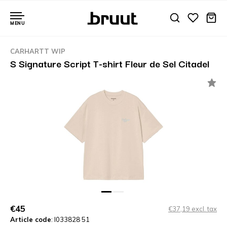
MENU
CARHARTT WIP
S Signature Script T-shirt Fleur de Sel Citadel
€45
€37,19 excl. tax
Article code
: I033828 51