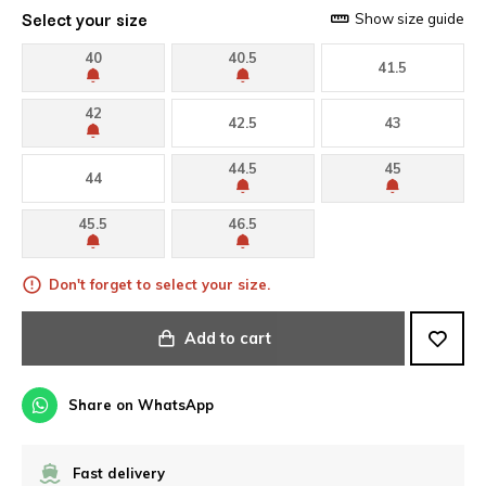
Select your size
Show size guide
40
40.5
41.5
42
42.5
43
44.5
45
44
45.5
46.5
Don't forget to select your size.
Add to cart
Share on WhatsApp
Fast delivery