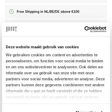
Free Shipping in NL/BE/DE above €100
30 days returns
/10 on Feedback Company
Deze website maakt gebruik van cookies
We gebruiken cookies om content en advertenties te
Need help?
We're glad to help
personaliseren, om functies voor social media te bieden
en om ons websiteverkeer te analyseren. Ook delen we
info@bruut.nl
Live chat
Whatsapp
informatie over uw gebruik van onze site met onze
partners voor social media, adverteren en analyse. Deze
About this product
partners kunnen deze gegevens combineren met andere
informatie die u aan ze heeft verstrekt of die ze hebben
Shipment and returns
verzameld op basis van uw gebruik van hun services.
Related products