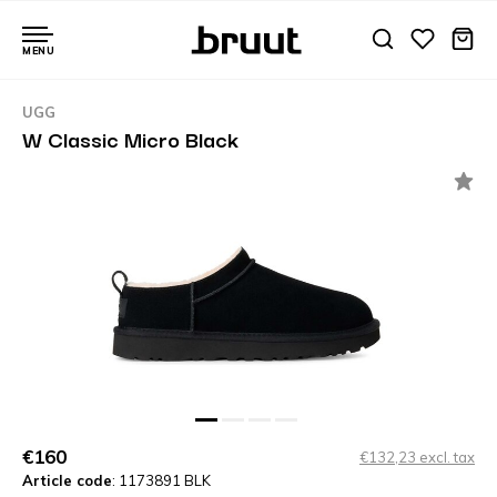
MENU
UGG
W Classic Micro Black
€160
€132,23 excl. tax
Article code
: 1173891 BLK