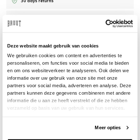
30 days returns
/10 on Feedback Company
Need help?
We're glad to help
Deze website maakt gebruik van cookies
We gebruiken cookies om content en advertenties te
info@bruut.nl
Live chat
Whatsapp
personaliseren, om functies voor social media te bieden
en om ons websiteverkeer te analyseren. Ook delen we
About this product
informatie over uw gebruik van onze site met onze
Shipment and returns
partners voor social media, adverteren en analyse. Deze
partners kunnen deze gegevens combineren met andere
informatie die u aan ze heeft verstrekt of die ze hebben
Related products
verzameld op basis van uw gebruik van hun services.
Meer opties